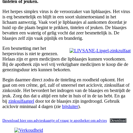
tintelen of jeuken.
Het herpes simplex virus is de veroorzaker van lipblaasjes. Het virus
is erg besmettelijk en blijft in een soort sluimertoestand in het
lichaam aanwezig. Vaak voel je lipblaasjes al aankomen doordat je
huid op die plaats begint te prikken, tintelen of jeuken. De blaasjes
bevatten een waterig of gelig vocht dat zeer besmettelijk is. De
blaasjes zelf zijn vaak pijnlijk en branderig.
Een besmetting met het
herpesvirus is niet te genezen.
Helaas zijn er geen medicijnen die lipblaasjes kunnen voorkomen.
Bij de apotheek zijn wel vrij verkrijgbare medicijnen te koop die de
genezingsduur iets kunnen bekorten.
Begin daarmee direct zodra de tinteling en roodheid opkomt. Het
gaat om een crème, gel, zalf of smeersel met aciclovir, zinksulfaat of
zinkoxide. Het bevordert het indrogen van de blaasjes en bestrijdt de
jeuk. Zorg dus dat u altijd een tube in huis of in de tas hebt. En ga
bij
zinksulfaatgel
door tot de blaasjes zijn ingedroogd. Gebruik
aciclovir minimaal 4 dagen (zie
bijsluiter
).
Download hier ons advieskaartje of vraag je apotheker om advies
Download