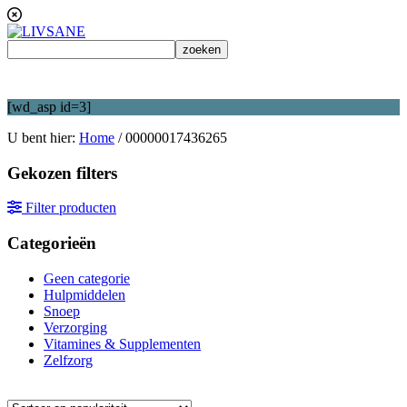
[wd_asp id=3]
U bent hier:
Home
/
00000017436265
Gekozen filters
Filter producten
Categorieën
Geen categorie
Hulpmiddelen
Snoep
Verzorging
Vitamines & Supplementen
Zelfzorg