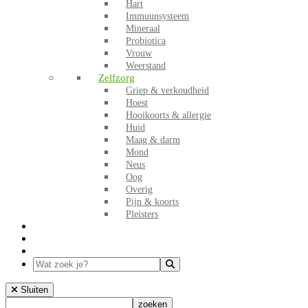
Hart
Immuunsysteem
Mineraal
Probiotica
Vrouw
Weerstand
Zelfzorg
Griep & verkoudheid
Hoest
Hooikoorts & allergie
Huid
Maag & darm
Mond
Neus
Oog
Overig
Pijn & koorts
Pleisters
WAAR TE KOOP
OVER LIVSANE
CONTACT
Sluiten