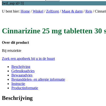
[wd_asp id=3]
U bent hier:
Home
/
Winkel
/
Zelfzorg
/
Maag & darm
/
Reis
/
Cinnar
Cinnarizine 25 mg tabletten 3
Over dit product
Bij reisziekte
Zoek een apotheek bij u in de buurt
Beschrijving
Gebruiksadvies
Bewaaradvies
Bestanddelen- en allergie informatie
Instructie
Productinformatie
Beschrijving