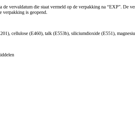
 de vervaldatum die staat vermeld op de verpakking na “EXP”. De verv
de verpakking is geopend.
201), cellulose (E460), talk (E553b), siliciumdioxide (E551), magnesi
iddelen