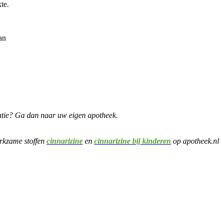
te.
an
matie? Ga dan naar uw eigen apotheek.
rkzame stoffen
cinnarizine
en
cinnarizine bij kinderen
op apotheek.nl