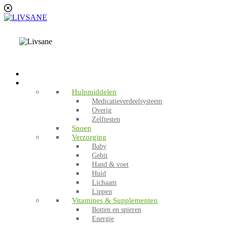
HOME
ASSORTIMENT
Hulpmiddelen
Medicatieverdeelsysteem
Overig
Zelftesten
Snoep
Verzorging
Baby
Gebit
Hand & voet
Huid
Lichaam
Lippen
Vitamines & Supplementen
Botten en spieren
Energie